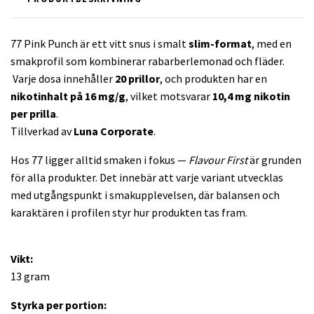
77 Pink Punch är ett vitt snus i smalt
slim-format
, med en
smakprofil som kombinerar rabarberlemonad och fläder.
Varje dosa innehåller
20 prillor
, och produkten har en
nikotinhalt på 16 mg/g
, vilket motsvarar
10,4 mg nikotin
per prilla
.
Tillverkad av
Luna Corporate
.
Hos 77 ligger alltid smaken i fokus —
Flavour First
är grunden
för alla produkter. Det innebär att varje variant utvecklas
med utgångspunkt i smakupplevelsen, där balansen och
karaktären i profilen styr hur produkten tas fram.
Vikt:
13 gram
Styrka per portion: