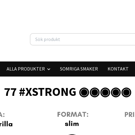
ALLA PRODUKTER
SOMRIGA SMAKER
KONTAKT
77 #XSTRONG ◉◉◉◉◉