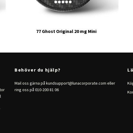
77 Ghost Original 20 mg Mini
Behöver du hjälp?
L
Mail oss gärna på
kundsupport@lunacorporate.com
eller
Köp
tor
ring oss på 010-200 81 06
Ko
l
r