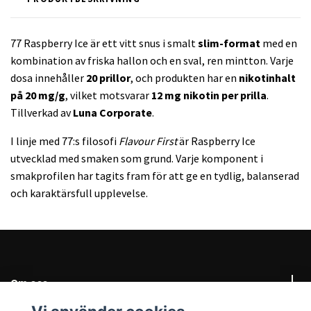
77 Raspberry Ice är ett vitt snus i smalt
slim-format
med en
kombination av friska hallon och en sval, ren mintton. Varje
dosa innehåller
20 prillor
, och produkten har en
nikotinhalt
på 20 mg/g
, vilket motsvarar
12 mg nikotin per prilla
.
Tillverkad av
Luna Corporate
.
I linje med 77:s filosofi
Flavour First
är Raspberry Ice
utvecklad med smaken som grund. Varje komponent i
smakprofilen har tagits fram för att ge en tydlig, balanserad
och karaktärsfull upplevelse.
Om oss