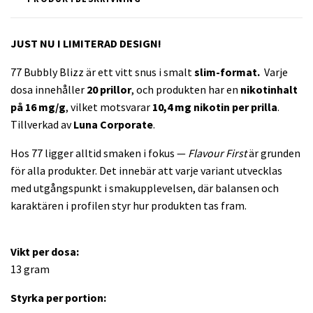
JUST NU I LIMITERAD DESIGN!
77 Bubbly Blizz är ett vitt snus i smalt
slim-format.
Varje
dosa innehåller
20 prillor
, och produkten har en
nikotinhalt
på 16 mg/g
, vilket motsvarar
10,4 mg nikotin per prilla
.
Tillverkad av
Luna Corporate
.
Hos 77 ligger alltid smaken i fokus —
Flavour First
är grunden
för alla produkter. Det innebär att varje variant utvecklas
med utgångspunkt i smakupplevelsen, där balansen och
karaktären i profilen styr hur produkten tas fram.
Vikt per dosa:
13 gram
Styrka per portion: